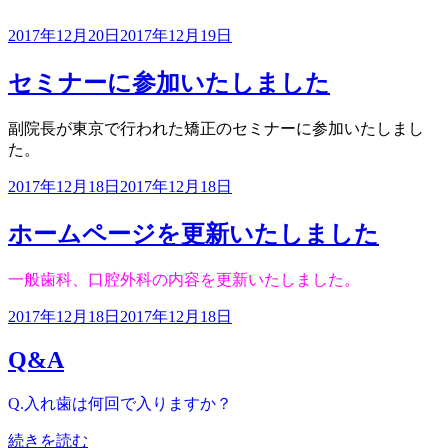
投
2017年12月20日
2017年12月19日
稿
日:
セミナーに参加いたしました
副院長が東京で行われた矯正のセミナーに参加いたしまし
た。
投
2017年12月18日
2017年12月18日
稿
日:
ホームページを更新いたしました
一般歯科、口腔外科の内容を更新いたしました。
投
2017年12月18日
2017年12月18日
稿
Q&A
日:
Q.入れ歯は何回で入りますか？
“Q&A”
続きを読む