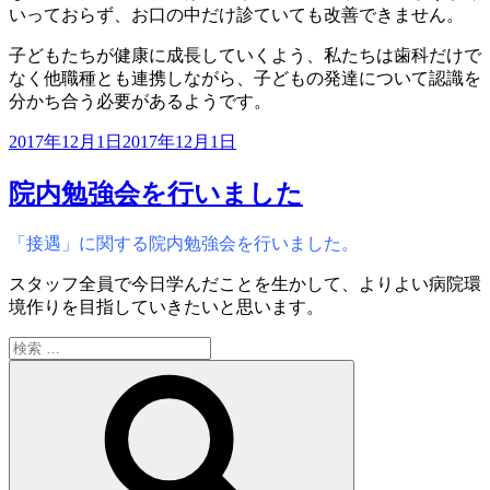
いっておらず、お口の中だけ診ていても改善できません。
子どもたちが健康に成長していくよう、私たちは歯科だけで
なく他職種とも連携しながら、子どもの発達について認識を
分かち合う必要があるようです。
投
2017年12月1日
2017年12月1日
稿
日:
院内勉強会を行いました
「接遇」に関する院内勉強会を行いました。
スタッフ全員で今日学んだことを生かして、よりよい病院環
境作りを目指していきたいと思います。
検
索:
検
索