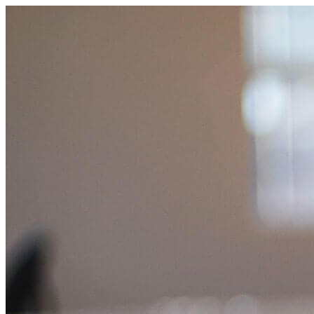
コ
ン
テ
ン
ツ
へ
ス
キ
ッ
プ