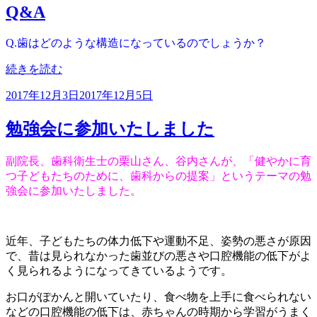
Q&A
日:
Q.歯はどのような構造になっているのでしょうか？
“Q&A”
続きを読む
の
投
2017年12月3日
2017年12月5日
稿
日:
勉強会に参加いたしました
副院長、歯科衛生士の栗山さん、谷内さんが、「健やかに育
つ子どもたちのために、歯科からの提案」というテーマの勉
強会に参加いたしました。
近年、子どもたちの体力低下や運動不足、姿勢の悪さが原因
で、昔は見られなかった歯並びの悪さや口腔機能の低下がよ
く見られるようになってきているようです。
お口がぽかんと開いていたり、食べ物を上手に食べられない
などの口腔機能の低下は、赤ちゃんの時期から学習がうまく