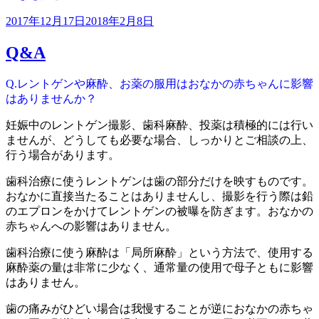
の
投
2017年12月17日
2018年2月8日
稿
Q&A
日:
Q.レントゲンや麻酔、お薬の服用はおなかの赤ちゃんに影響
はありませんか？
妊娠中のレントゲン撮影、歯科麻酔、投薬は積極的には行い
ませんが、どうしても必要な場合、しっかりとご相談の上、
行う場合があります。
歯科治療に使うレントゲンは歯の部分だけを映すものです。
おなかに直接当たることはありませんし、撮影を行う際は鉛
のエプロンをかけてレントゲンの被曝を防ぎます。おなかの
赤ちゃんへの影響はありません。
歯科治療に使う麻酔は「局所麻酔」という方法で、使用する
麻酔薬の量は非常に少なく、通常量の使用で母子ともに影響
はありません。
歯の痛みがひどい場合は我慢することが逆におなかの赤ちゃ