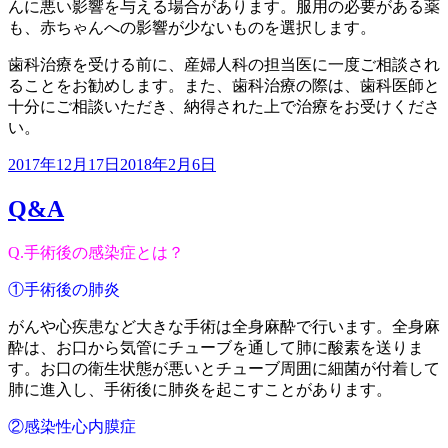
んに悪い影響を与える場合があります。服用の必要がある薬
も、赤ちゃんへの影響が少ないものを選択します。
歯科治療を受ける前に、産婦人科の担当医に一度ご相談され
ることをお勧めします。また、歯科治療の際は、歯科医師と
十分にご相談いただき、納得された上で治療をお受けくださ
い。
投
2017年12月17日
2018年2月6日
稿
Q&A
日:
Q.手術後の感染症とは？
①手術後の肺炎
がんや心疾患など大きな手術は全身麻酔で行います。全身麻
酔は、お口から気管にチューブを通して肺に酸素を送りま
す。お口の衛生状態が悪いとチューブ周囲に細菌が付着して
肺に進入し、手術後に肺炎を起こすことがあります。
②感染性心内膜症