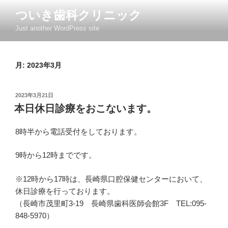
コ
ついき歯科クリニック
ン
Just another WordPress site
テ
ン
ツ
月:
2023年3月
へ
ス
キ
投
2023年3月21日
ッ
稿
本日休日診療をおこないます。
日:
プ
8時半から電話受付をしております。
9時から12時までです。
※12時から17時は、長崎県口腔保健センターにおいて、
休日診療を行っております。
（長崎市茂里町3-19 長崎県歯科医師会館3F TEL:095-
848-5970）