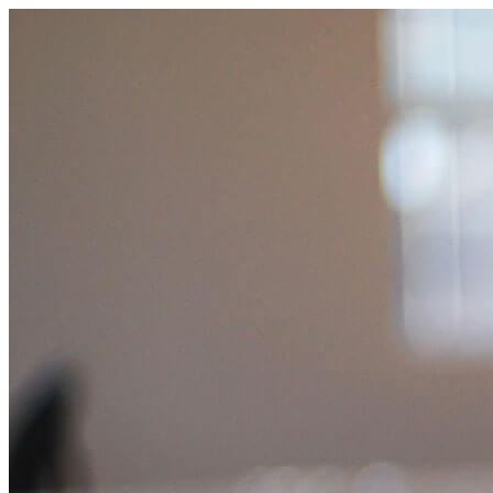
コ
ン
テ
ン
ツ
へ
ス
キ
ッ
プ