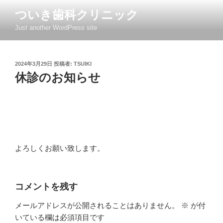
コ
ついき歯科クリニック
ン
Just another WordPress site
テ
ン
ツ
投
2024年3月29日
投稿者:
TSUIKI
へ
稿
休診のお知らせ
ス
日:
キ
ッ
プ
よろしくお願い致します。
コメントを残す
メールアドレスが公開されることはありません。
※
が付
いている欄は必須項目です