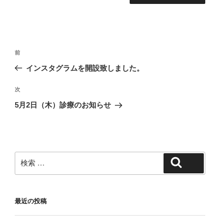
投
過
前
稿
去
インスタグラムを開設致しました。
ナ
の
ビ
投
次
次
稿
ゲ
の
5月2日（木）診療のお知らせ
投
ー
稿
シ
ョ
ン
検
検索
索:
最近の投稿