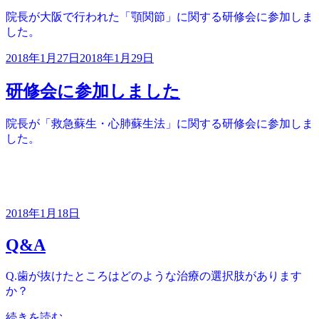
院長が大阪で行われた「顎関節」に関する研修会に参加しま
した。
投
2018年1月27日
2018年1月29日
稿
日:
研修会に参加しました
院長が「救急蘇生・心肺蘇生法」に関する研修会に参加しま
した。
投
2018年1月18日
稿
Q&A
日:
Q.歯が抜けたところはどのような治療の選択肢があります
か？
“Q&A”
続きを読む