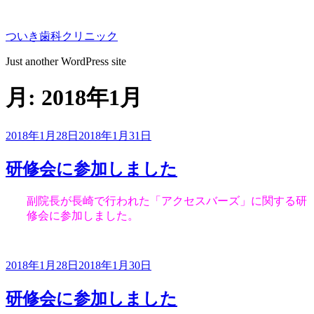
コ
ン
ついき歯科クリニック
テ
ン
Just another WordPress site
ツ
へ
月:
2018年1月
ス
キ
ッ
投
2018年1月28日
2018年1月31日
プ
稿
日:
研修会に参加しました
副院長が長崎で行われた「アクセスバーズ」に関する研
修会に参加しました。
投
2018年1月28日
2018年1月30日
稿
日:
研修会に参加しました