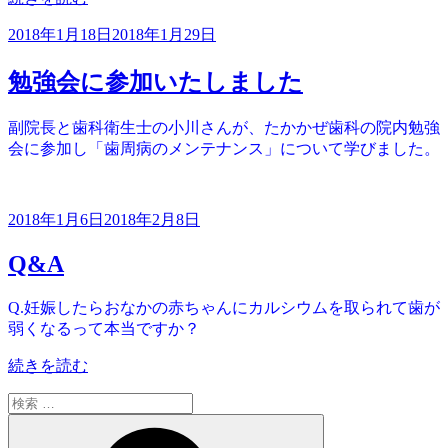
の
投
2018年1月18日
2018年1月29日
稿
日:
勉強会に参加いたしました
副院長と歯科衛生士の小川さんが、たかかぜ歯科の院内勉強
会に参加し「歯周病のメンテナンス」について学びました。
投
2018年1月6日
2018年2月8日
稿
Q&A
日:
Q.妊娠したらおなかの赤ちゃんにカルシウムを取られて歯が
弱くなるって本当ですか？
“Q&A”
続きを読む
の
検
索:
検
索