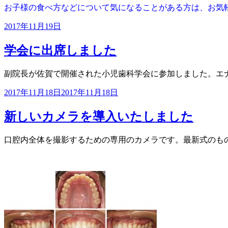
お子様の食べ方などについて気になることがある方は、お気
投
2017年11月19日
稿
日:
学会に出席しました
副院長が佐賀で開催された小児歯科学会に参加しました。エ
投
2017年11月18日
2017年11月18日
稿
日:
新しいカメラを導入いたしました
口腔内全体を撮影するための専用のカメラです。最新式のも