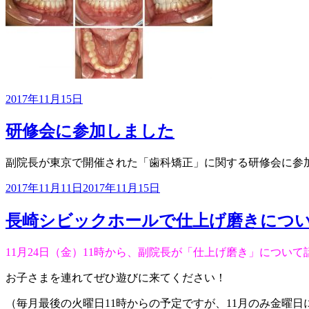
投
2017年11月15日
稿
日:
研修会に参加しました
副院長が東京で開催された「歯科矯正」に関する研修会に参
投
2017年11月11日
2017年11月15日
稿
日:
長崎シビックホールで仕上げ磨きにつ
11月24日（金）11時から、副院長が「仕上げ磨き」について
お子さまを連れてぜひ遊びに来てください！
（毎月最後の火曜日11時からの予定ですが、11月のみ金曜