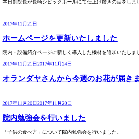
本日副院長が長崎シビックホールにて仕上げ磨きの話をしま
投
2017年11月21日
稿
日:
ホームページを更新いたしました
院内・設備紹介ページに新しく導入した機材を追加いたしま
投
2017年11月21日
2017年11月24日
稿
日:
オランダヤさんから今週のお花が届き
投
2017年11月20日
2017年11月20日
稿
日:
院内勉強会を行いました
「子供の食べ方」について院内勉強会を行いました。