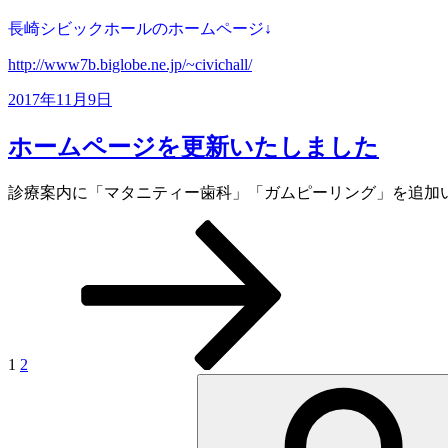
長崎シビックホールのホームページ↓
http://www7b.biglobe.ne.jp/~civichall/
投
2017年11月9日
稿
日:
ホームページを更新いたしました
診療案内に「マタニティー歯科」「ガムピーリング」を追加
ペ
ペ
次
投
ー
ー
の
稿
ジ
ジ
ペ
ー
ナ
ジ
ビ
ゲ
1
2
検
ー
索:
シ