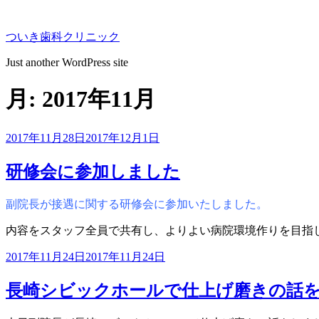
コ
ン
ついき歯科クリニック
テ
ン
Just another WordPress site
ツ
へ
月:
2017年11月
ス
キ
ッ
投
2017年11月28日
2017年12月1日
プ
稿
日:
研修会に参加しました
副院長が接遇に関する研修会に参加いたしました。
内容をスタッフ全員で共有し、よりよい病院環境作りを目指
投
2017年11月24日
2017年11月24日
稿
日:
長崎シビックホールで仕上げ磨きの話