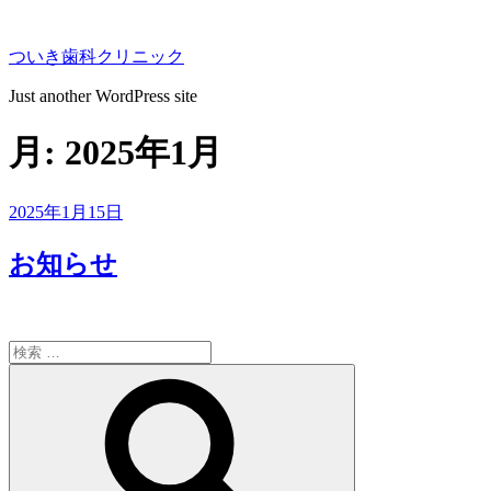
コ
ン
ついき歯科クリニック
テ
ン
Just another WordPress site
ツ
へ
月:
2025年1月
ス
キ
ッ
投
2025年1月15日
プ
稿
日:
お知らせ
検
索:
検
索